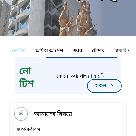
নোটিশ
অফিস আদেশ
খবর
টেন্ডার
চাকরি কর্ন
নো
কোনো তথ্য পাওয়া যায়নি।
টিশ
সকল
আমাদের বিষয়ে
কর্মকর্তাবৃন্দ