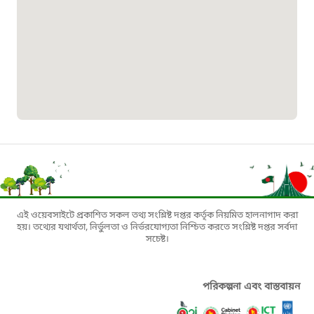
১৬১৩৫
প্রবাসী কল সেন্টার
১৬৫৭৫
ই-জিপি ইমার্জেন্সি হটলাইন
১০০
বাংলাদেশ টেলিযোগাযোগ সেবা সংক্রান্ত
হটলাইন
এই ওয়েবসাইটে প্রকাশিত সকল তথ্য সংশ্লিষ্ট দপ্তর কর্তৃক নিয়মিত হালনাগাদ করা
হয়। তথ্যের যথার্থতা, নির্ভুলতা ও নির্ভরযোগ্যতা নিশ্চিত করতে সংশ্লিষ্ট দপ্তর সর্বদা
সচেষ্ট।
১৬৯৯৯
পরিকল্পনা এবং বাস্তবায়ন
বিদ্যুৎ বিভাগ সেবা সংক্রান্ত হটলাইন