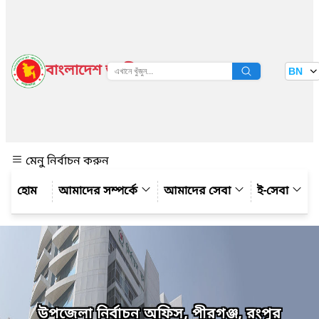
বাংলাদেশ জাতীয় তথ্য বাতায়ন
BN
দেখুন
মেনু নির্বাচন করুন
আমাদের সম্পর্কে
আমাদের সেবা
ই-সেবা
উপজেলা নির্বাচন অফিস, পীরগঞ্জ, রংপুর